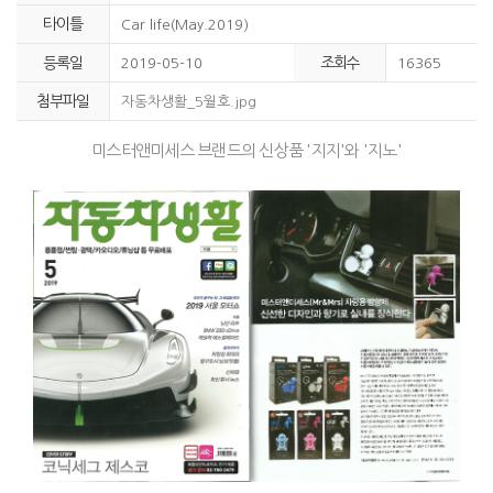
타이틀
Car life(May.2019)
등록일
조회수
2019-05-10
16365
첨부파일
자동차생활_5월호.jpg
미스터앤미세스 브랜드의 신상품 '지지'와 '지노'